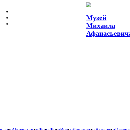
МУЗЕЙ
Музей
МОСКВА МИХАИЛА БУЛГАКОВА
Михаила
СЛОВА И ВЕЩИ
Афанасьевич
я дома
Окрестности
Фонд
Фото
Видео
Документы
Выставки
Исслед