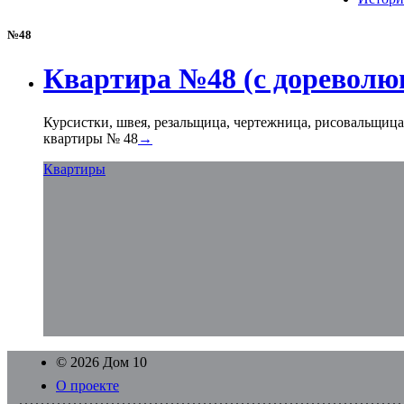
№48
Квартира №48 (с дореволю
Курсистки, швея, резальщица, чертежница, рисовальщица
квартиры № 48
→
Квартиры
© 2026 Дом 10
О проекте