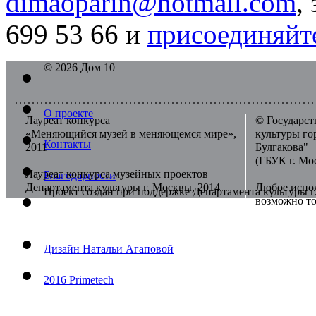
dimaoparin@hotmail.com
,
699 53 66 и
присоединяйте
© 2026 Дом 10
О проекте
Лауреат конкурса
© Государст
«Меняющийся музей в меняющемся мире»,
культуры г
Контакты
2011
Булгакова"
(ГБУК г. Мо
Лауреат конкурса музейных проектов
Благодарности
Департамента культуры г. Москвы, 2014
Любое испол
Проект создан при поддержке Департамента культуры 
возможно то
Дизайн Натальи Агаповой
2016 Primetech