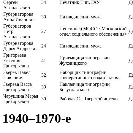
Сергей
34
Печатник Тип. ГАУ
Д
Афанасьевич
Губернаторова
30
На иждивении мужа
Д
Анна Ивановна
Губернаторов
Пенсионер МОСО <Московский
Петр
27
Д
отдел социального обеспечения>
Афанасьевич
Губернаторова
24
На иждивении мужа
Д
Дарья Андреевна
Григорьева
Приемщица типографии
Евгения
41
Д
Жуховицкого
Григорьевна
Зверев Павел
Наборщик типографии
32
Д
Павлович
кооперативного издательства
Зверева Васса
Накладчица типографии
30
Д
Григорьевна
Богуславского
Чарушина Марья
30
Рабочая Ст. Тверской аптеки
Д
Григорьевна
1940–1970-е