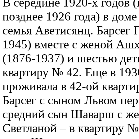
В середине 1920-х годов (
позднее 1926 года) в дом
семья Аветисянц. Барсег 
1945) вместе с женой Аш
(1876-1937) и шестью де
квартиру № 42. Еще в 193
проживала в 42-ой кварти
Барсег с сыном Львом пере
средний сын Шаварш с же
Светланой – в квартиру №