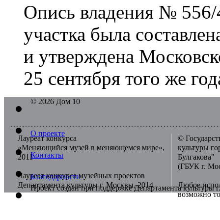
Опись владения № 556/
участка была составлен
и утверждена Московск
25 сентября того же год
© 2026 Дом 10
О проекте
Лауреат конкурса
© Государст
«Меняющийся музей в меняющемся мире»,
культуры г
Контакты
2011
Булгакова"
(ГБУК г. Мо
Лауреат конкурса музейных проектов
Благодарности
Департамента культуры г. Москвы, 2014
Любое испол
Проект создан при поддержке Департамента культуры 
возможно то