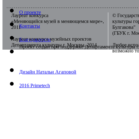
О проекте
Лауреат конкурса
© Государст
«Меняющийся музей в меняющемся мире»,
культуры г
Контакты
2011
Булгакова"
(ГБУК г. Мо
Лауреат конкурса музейных проектов
Благодарности
Департамента культуры г. Москвы, 2014
Любое испол
Проект создан при поддержке Департамента культуры 
возможно то
Дизайн Натальи Агаповой
2016 Primetech