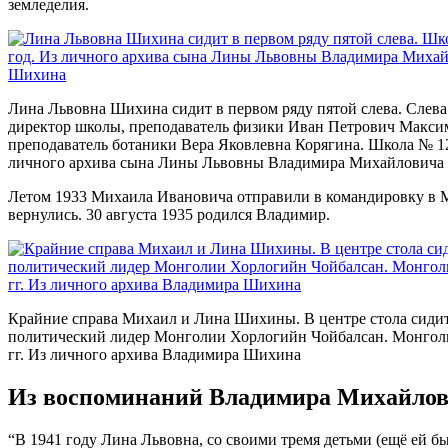
земледелия.
Лина Львовна Шихина сидит в первом ряду пятой слева. Слев
директор школы, преподаватель физики Иван Петрович Максим
преподаватель ботаники Вера Яковлевна Корягина. Школа № 12
личного архива сына Лины Львовны Владимира Михайлович
Летом 1933 Михаила Ивановича отправили в командировку в М
вернулись. 30 августа 1935 родился Владимир.
Крайние справа Михаил и Лина Шихины. В центре стола сиди
политический лидер Монголии Хорлогийн Чойбалсан. Монголи
гг. Из личного архива Владимира Шихина
Из воспоминаний Владимира Михайлови
“В 1941 году Лина Львовна, со своими тремя детьми (ещё ей б