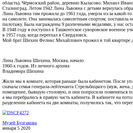
область), Чёрмозский район, деревню Кыласово. Михаил Ивано
Сталинград. Летом 1942 Лина Львовна с детьми вернулась обр
Лина Львовна там прожила до 1961 года, умерла из-за какой-т
на самолете. Она занималась самолетным спортом, поставила 
пилотажу. Была награждены 9 различными медалями, у нас ост
В 1948 году я поступил в Ташкентское суворовское военное уч
в 1957 году, когда переехал в Свердловск.
Мой брат Шихин Феликс Михайлович прожил в той квартире до 
Лина Львовна Шихина. Москва, начало
1960-х годов. Из личного архива
Владимира Шихина
Жили мы в комнате, которая раньше была кабинетом. После упл
сначала семья генерала-лейтенанта Стрельбицкого (муж, жена,
помещение, бывшую столовую, и они попросили поменяться по
а мы перебрались в правую часть кабинета. В кабинете на по
разделении кабинета на две комнаты, получилось так, что пере
Музей Булгакова
января 5 2020