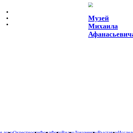
МУЗЕЙ
Музей
МОСКВА МИХАИЛА БУЛГАКОВА
Михаила
СЛОВА И ВЕЩИ
Афанасьевич
я дома
Окрестности
Фонд
Фото
Видео
Документы
Выставки
Исслед