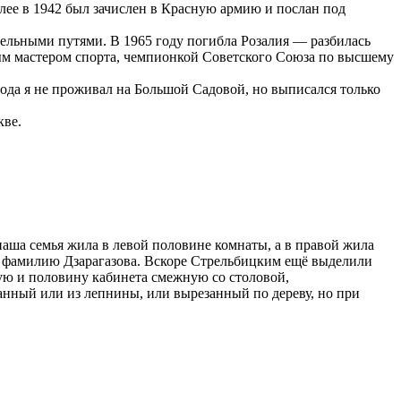
лее в 1942 был зачислен в Красную армию и послан под
ательными путями. В 1965 году погибла Розалия — разбилась
ным мастером спорта, чемпионкой Советского Союза по высшему
года я не проживал на Большой Садовой, но выписался только
кве.
наша семья жила в левой половине комнаты, а в правой жила
его фамилию Дзарагазова. Вскоре Стрельбицким ещё выделили
ую и половину кабинета смежную со столовой,
анный или из лепнины, или вырезанный по дереву, но при