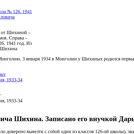
а от Шихиной –
ов. Справа –
6. 1941 год. Из
а Шихина
онголию. 3 января 1934 в Монголии у Шихиных родился первый
т
я, 1933-34
ча Шихина. Записано его внучкой Дарь
ыло доверено вывезти с собой один из классов 126-ой школы), э