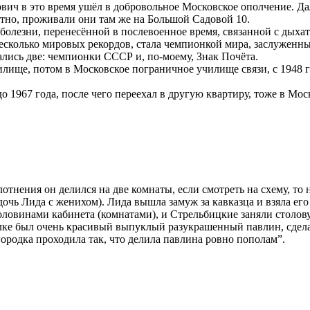
вич в это время ушёл в добровольное Московское ополчение. Да
атно, проживали они там же на Большой Садовой 10.
о болезни, перенесённой в послевоенное время, связанной с дых
несколько мировых рекордов, стала чемпионкой мира, заслужен
ались две: чемпионки СССР и, по-моему, Знак Почёта.
илище, потом в Московское пограничное училище связи, с 1948 
1967 года, после чего переехал в другую квартиру, тоже в Мос
отнения он делился на две комнаты, если смотреть на схему, то 
 дочь Лида с женихом). Лида вышла замуж за кавказца и взяла 
ловинами кабинета (комнатами), и Стрельбицкие заняли столов
толке был очень красивый выпуклый разукрашенный павлин, сдел
городка проходила так, что делила павлина ровно пополам”.