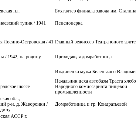
евская пл.
Бухгалтер филиала завода им. Сталин
наевский тупик / 1941
Пенсионерка
я Лосино-Островская / 41
Главный режиссер Театра юного зрите
ны / 1942, на родину
Приходящая домработница
Иждивенка мужа Беленького Владими
Начальник цеха автобазы Траста хлеб
радское шоссе
Народного комиссариата пищевой
промышленности
ская обл.,
ий р-н, д. Жаворонки /
Домработница и гр. Кондратьевой
одину
ская АССР г.