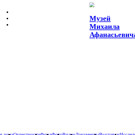
МУЗЕЙ
Музей
МОСКВА МИХАИЛА БУЛГАКОВА
Михаила
СЛОВА И ВЕЩИ
Афанасьевич
я дома
Окрестности
Фонд
Фото
Видео
Документы
Выставки
Исслед