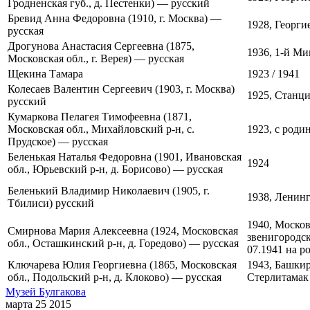
Гродненская губ., д. Пестенки) — русский
Бревид Анна Федоровна (1910, г. Москва) —
1928, Георги
русская
Дрогунова Анастасия Сергеевна (1875,
1936, 1-й Ми
Московская обл., г. Верея) — русская
Щекина Тамара
1923 / 1941
Колесаев Валентин Сергеевич (1903, г. Москва)
1925, Станци
русский
Кумаркова Пелагея Тимофеевна (1871,
Московская обл., Михайловский р-н, с.
1923, с роди
Прудское) — русская
Беленькая Наталья Федоровна (1901, Ивановская
1924
обл., Юрьевский р-н, д. Борисово) — русская
Беленький Владимир Николаевич (1905, г.
1938, Ленинг
Тбилиси) русский
1940, Москов
Смирнова Мария Алексеевна (1924, Московская
звенигородск
обл., Осташкинский р-н, д. Горедово) — русская
07.1941 на р
Ключарева Юлия Георгиевна (1865, Московская
1943, Башкир
обл., Подольский р-н, д. Клоково) — русская
Стерлитамак
Музей Булгакова
марта 25 2015