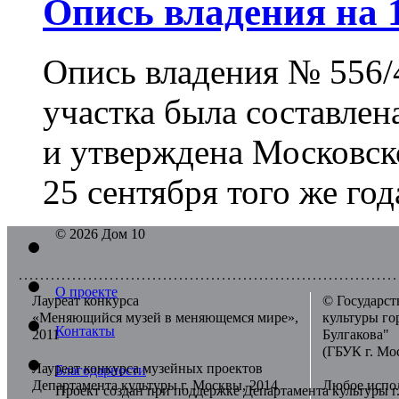
Опись владения на 
Опись владения № 556/
участка была составлен
и утверждена Московск
25 сентября того же год
© 2026 Дом 10
О проекте
Лауреат конкурса
© Государст
«Меняющийся музей в меняющемся мире»,
культуры г
Контакты
2011
Булгакова"
(ГБУК г. Мо
Лауреат конкурса музейных проектов
Благодарности
Департамента культуры г. Москвы, 2014
Любое испол