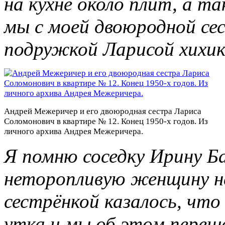
на кухне около плит, а т
мы с моей двоюродной се
подружкой Ларисой хихик
Андрей Межеричер и его двоюродная сестра Лариса
Соломонович в квартире № 12. Конец 1950-х годов. Из
личного архива Андрея Межеричера.
Я помню соседку Ирину Ба
неторопливую женщину н
сестрёнкой
казалось, что
утка и мы об этом переш