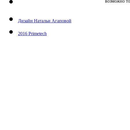
Проект создан при поддержке Департамента культуры 
возможно то
Дизайн Натальи Агаповой
2016 Primetech